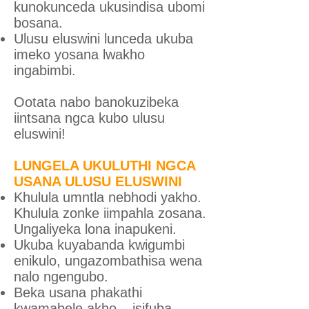
kunokunceda ukusindisa ubomi
bosana.
Ulusu eluswini lunceda ukuba
imeko yosana lwakho
ingabimbi.
Ootata nabo banokuzibeka
iintsana ngca kubo ulusu
eluswini!
LUNGELA UKULUTHI NGCA
USANA ULUSU ELUSWINI
Khulula umntla nebhodi yakho.
Khulula zonke iimpahla zosana.
Ungaliyeka lona inapukeni.
Ukuba kuyabanda kwigumbi
enikulo, ungazombathisa wena
nalo ngengubo.
Beka usana phakathi
kwamabele akho – isifuba