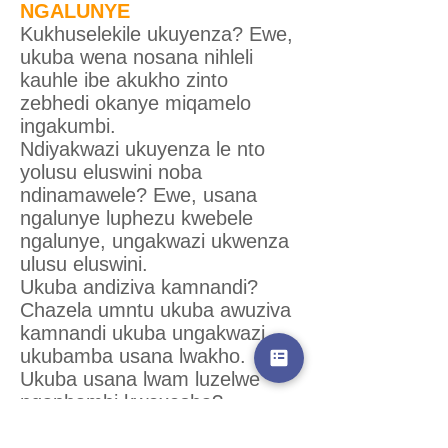
NGALUNYE
Kukhuselekile ukuyenza? Ewe,
ukuba wena nosana nihleli
kauhle ibe akukho zinto
zebhedi okanye miqamelo
ingakumbi.
Ndiyakwazi ukuyenza le nto
yolusu eluswini noba
ndinamawele? Ewe, usana
ngalunye luphezu kwebele
ngalunye, ungakwazi ukwenza
ulusu eluswini.
Ukuba andiziva kamnandi?
Chazela umntu ukuba awuziva
kamnandi ukuba ungakwazi
ukubamba usana lwakho.
Ukuba usana lwam luzelwe
ngaphambi kwexesha?
Ungenza ulusu eluswini ukuze
imeko yosana lwakho