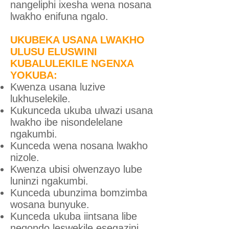
nangeliphi ixesha wena nosana
lwakho enifuna ngalo.
UKUBEKA USANA LWAKHO
ULUSU ELUSWINI
KUBALULEKILE NGENXA
YOKUBA:
Kwenza usana luzive
lukhuselekile.
Kukunceda ukuba ulwazi usana
lwakho ibe nisondelelane
ngakumbi.
Kunceda wena nosana lwakho
nizole.
Kwenza ubisi olwenzayo lube
luninzi ngakumbi.
Kunceda ubunzima bomzimba
wosana bunyuke.
Kunceda ukuba iintsana libe
neqondo leswekile esegazini