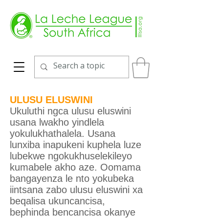
ULUSU ELUSWINI
Ukuluthi ngca ulusu eluswini
usana lwakho yindlela
yokulukhathalela. Usana
lunxiba inapukeni kuphela luze
lubekwe ngokukhuselekileyo
kumabele akho aze. Oomama
bangayenza le nto yokubeka
iintsana zabo ulusu eluswini xa
beqalisa ukuncancisa,
bephinda bencancisa okanye