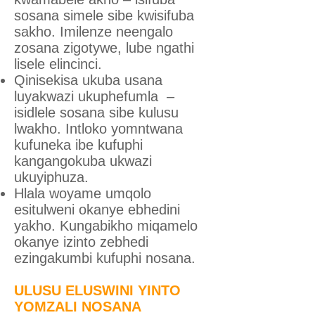
sosana simele sibe kwisifuba
sakho. Imilenze neengalo
zosana zigotywe, lube ngathi
lisele elincinci.
Qinisekisa ukuba usana
luyakwazi ukuphefumla –
isidlele sosana sibe kulusu
lwakho. Intloko yomntwana
kufuneka ibe kufuphi
kangangokuba ukwazi
ukuyiphuza.
Hlala woyame umqolo
esitulweni okanye ebhedini
yakho. Kungabikho miqamelo
okanye izinto zebhedi
ezingakumbi kufuphi nosana.
ULUSU ELUSWINI YINTO
YOMZALI NOSANA