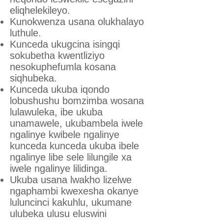
eliqhelekileyo.
Kunokwenza usana olukhalayo
luthule.
Kunceda ukugcina isingqi
sokubetha kwentliziyo
nesokuphefumla kosana
siqhubeka.
Kunceda ukuba iqondo
lobushushu bomzimba wosana
lulawuleka, ibe ukuba
unamawele, ukubambela iwele
ngalinye kwibele ngalinye
kunceda kunceda ukuba ibele
ngalinye libe sele lilungile xa
iwele ngalinye lilidinga.
Ukuba usana lwakho lizelwe
ngaphambi kwexesha okanye
luluncinci kakuhlu, ukumane
ulubeka ulusu eluswini