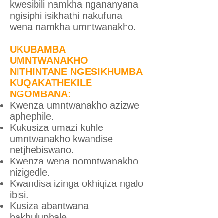
kwesibili namkha ngananyana
ngisiphi isikhathi nakufuna
wena namkha umntwanakho.
UKUBAMBA
UMNTWANAKHO
NITHINTANE NGESIKHUMBA
KUQAKATHEKILE
NGOMBANA:
Kwenza umntwanakho azizwe
aphephile.
Kukusiza umazi kuhle
umntwanakho kwandise
netjhebiswano.
Kwenza wena nomntwanakho
nizigedle.
Kwandisa izinga okhiqiza ngalo
ibisi.
Kusiza abantwana
bakhuluphale.