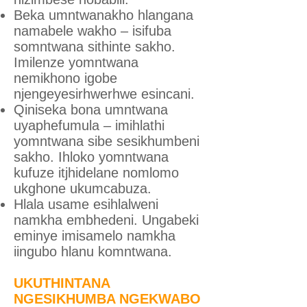
Beka umntwanakho hlangana
namabele wakho – isifuba
somntwana sithinte sakho.
Imilenze yomntwana
nemikhono igobe
njengeyesirhwerhwe esincani.
Qiniseka bona umntwana
uyaphefumula – imihlathi
yomntwana sibe sesikhumbeni
sakho. Ihloko yomntwana
kufuze itjhidelane nomlomo
ukghone ukumcabuza.
Hlala usame esihlalweni
namkha embhedeni. Ungabeki
eminye imisamelo namkha
iingubo hlanu komntwana.
UKUTHINTANA
NGESIKHUMBA NGEKWABO