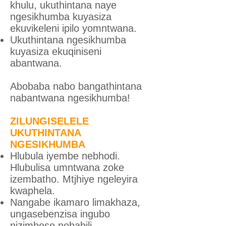
khulu, ukuthintana naye
ngesikhumba kuyasiza
ekuvikeleni ipilo yomntwana.
Ukuthintana ngesikhumba
kuyasiza ekuqiniseni
abantwana.
Abobaba nabo bangathintana
nabantwana ngesikhumba!
ZILUNGISELELE
UKUTHINTANA
NGESIKHUMBA
Hlubula iyembe nebhodi.
Hlubulisa umntwana zoke
izembatho. Mtjhiye ngeleyira
kwaphela.
Nangabe ikamaro limakhaza,
ungasebenzisa ingubo
nizimbese nobabili.