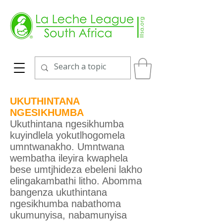
UKUTHINTANA
NGESIKHUMBA
Ukuthintana ngesikhumba
kuyindlela yokutlhogomela
umntwanakho. Umntwana
wembatha ileyira kwaphela
bese umtjhideza ebeleni lakho
elingakambathi litho. Abomma
bangenza ukuthintana
ngesikhumba nabathoma
ukumunyisa, nabamunyisa