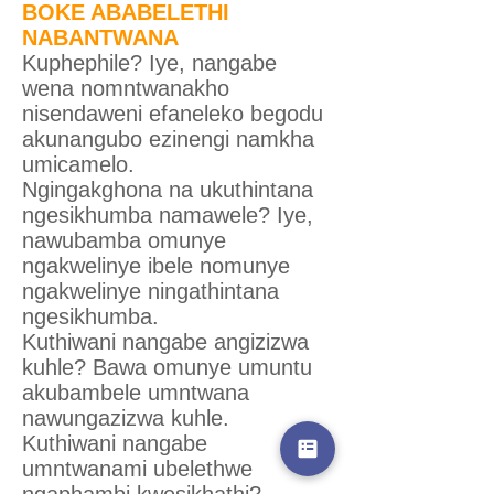
BOKE ABABELETHI
NABANTWANA
Kuphephile? Iye, nangabe
wena nomntwanakho
nisendaweni efaneleko begodu
akunangubo ezinengi namkha
umicamelo.
Ngingakghona na ukuthintana
ngesikhumba namawele? Iye,
nawubamba omunye
ngakwelinye ibele nomunye
ngakwelinye ningathintana
ngesikhumba.
Kuthiwani nangabe angizizwa
kuhle? Bawa omunye umuntu
akubambele umntwana
nawungazizwa kuhle.
Kuthiwani nangabe
umntwanami ubelethwe
ngaphambi kwesikhathi?