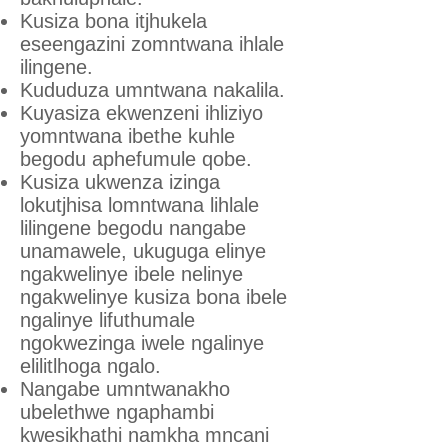
Kusiza bona itjhukela
eseengazini zomntwana ihlale
ilingene.
Kududuza umntwana nakalila.
Kuyasiza ekwenzeni ihliziyo
yomntwana ibethe kuhle
begodu aphefumule qobe.
Kusiza ukwenza izinga
lokutjhisa lomntwana lihlale
lilingene begodu nangabe
unamawele, ukuguga elinye
ngakwelinye ibele nelinye
ngakwelinye kusiza bona ibele
ngalinye lifuthumale
ngokwezinga iwele ngalinye
elilitlhoga ngalo.
Nangabe umntwanakho
ubelethwe ngaphambi
kwesikhathi namkha mncani