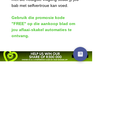
bab met selfvertroue kan voed. 
Gebruik die promosie kode 
"FREE" op die aankoop blad om 
jou aflaai-skakel automaties te 
ontvang.
© 2026 by La Leche League South Africa.
Read our Privacy Policy
here
. Read our PAIA
Manual
here
.
Email us
All images and other materials posted on this site