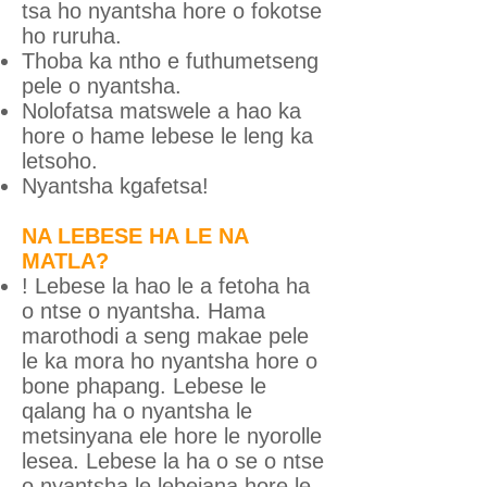
tsa ho nyantsha hore o fokotse
ho ruruha.
Thoba ka ntho e futhumetseng
pele o nyantsha.
Nolofatsa matswele a hao ka
hore o hame lebese le leng ka
letsoho.
Nyantsha kgafetsa!
NA LEBESE HA LE NA
MATLA?
! Lebese la hao le a fetoha ha
o ntse o nyantsha. Hama
marothodi a seng makae pele
le ka mora ho nyantsha hore o
bone phapang. Lebese le
qalang ha o nyantsha le
metsinyana ele hore le nyorolle
lesea. Lebese la ha o se o ntse
o nyantsha le lebejana hore le