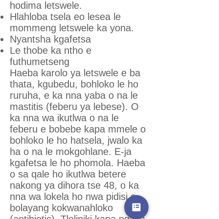
hodima letswele.
Hlahloba tsela eo lesea le
mommeng letswele ka yona.
Nyantsha kgafetsa
Le thobe ka ntho e
futhumetseng
Haeba karolo ya letswele e ba
thata, kgubedu, bohloko le ho
ruruha, e ka nna yaba o na le
mastitis (feberu ya lebese). O
ka nna wa ikutlwa o na le
feberu e bobebe kapa mmele o
bohloko le ho hatsela, jwalo ka
ha o na le mokgohlane. E-ja
kgafetsa le ho phomola. Haeba
o sa qale ho ikutlwa betere
nakong ya dihora tse 48, o ka
nna wa lokela ho nwa pidisi e
bolayang kokwanahloko
(antibiotic). Tleliniki kapa ngaka