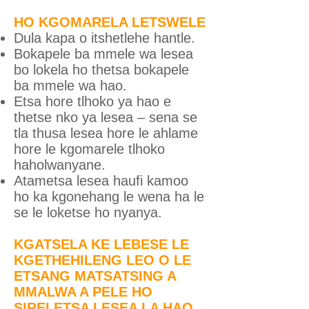
HO KGOMARELA LETSWELE
Dula kapa o itshetlehe hantle.
Bokapele ba mmele wa lesea
bo lokela ho thetsa bokapele
ba mmele wa hao.
Etsa hore tlhoko ya hao e
thetse nko ya lesea – sena se
tla thusa lesea hore le ahlame
hore le kgomarele tlhoko
haholwanyane.
Atametsa lesea haufi kamoo
ho ka kgonehang le wena ha le
se le loketse ho nyanya.
KGATSELA KE LEBESE LE
KGETHEHILENG LEO O LE
ETSANG MATSATSING A
MMALWA A PELE HO
SIRELETSA LESEA LA HAO