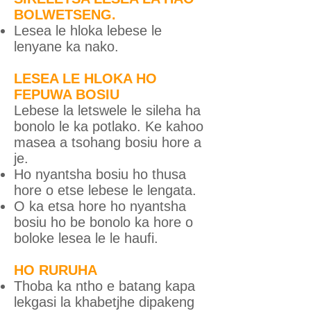
BOLWETSENG.
Lesea le hloka lebese le
lenyane ka nako.
LESEA LE HLOKA HO
FEPUWA BOSIU
Lebese la letswele le sileha ha
bonolo le ka potlako. Ke kahoo
masea a tsohang bosiu hore a
je.
Ho nyantsha bosiu ho thusa
hore o etse lebese le lengata.
O ka etsa hore ho nyantsha
bosiu ho be bonolo ka hore o
boloke lesea le le haufi.
HO RURUHA
Thoba ka ntho e batang kapa
lekgasi la khabetjhe dipakeng