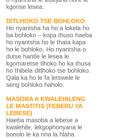
kgorise lesea.
DITLHOKO TSE BOHLOKO
Ho nyantsha ha ho a lokela ho
ba bohloko – kopa thuso haeba
ho nyantsha ho le thata kapa
ho le bohloko. Ho nyantsha o
dutse hantle le lesea le
kgomaretse tlhoko ho ka thusa
ho thibela ditlhoko tse bohloko.
Qala ka ho le fa letswele le
seng bohloko haholo.
MASOBA A KWALEHILENG
LE MASTITIS (FEBERU YA
LEBESE)
Haeba masoba a lebese a
kwalehile, lekgophonyana le
bonolo le ka nna la hlaha