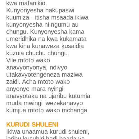
kwa mafanikio.
Kunyonyesha hakupaswi
kuumiza - itisha msaada ikiwa
kunyonyesha ni ngumu au
chungu. Kunyonyesha kama
umeridhika na kwa kukamata
kwa kina kunaweza kusaidia
kuzuia chuchu chungu.
Vile mtoto wako
anavyonyonya, ndivyo
utakavyotengeneza maziwa
zaidi. Acha mtoto wako
anyonye mara nyingi
anavyotaka na ujaribu kutumia
muda mwingi iwezekanavyo
kumjua mtoto wako mchanga.
KURUDI SHULENI
Ikiwa unaamua kurudi shuleni,
jaribu kusubiri hadi baada ya