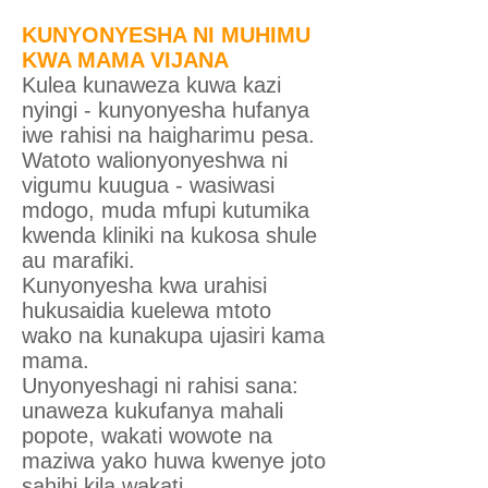
KUNYONYESHA NI MUHIMU
KWA MAMA VIJANA
Kulea kunaweza kuwa kazi
nyingi - kunyonyesha hufanya
iwe rahisi na haigharimu pesa.
Watoto walionyonyeshwa ni
vigumu kuugua - wasiwasi
mdogo, muda mfupi kutumika
kwenda kliniki na kukosa shule
au marafiki.
Kunyonyesha kwa urahisi
hukusaidia kuelewa mtoto
wako na kunakupa ujasiri kama
mama.
Unyonyeshagi ni rahisi sana:
unaweza kukufanya mahali
popote, wakati wowote na
maziwa yako huwa kwenye joto
sahihi kila wakati.