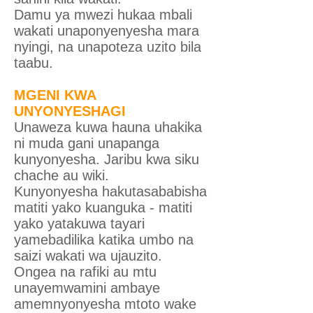
Damu ya mwezi hukaa mbali
wakati unaponyenyesha mara
nyingi, na unapoteza uzito bila
taabu.
MGENI KWA
UNYONYESHAGI
Unaweza kuwa hauna uhakika
ni muda gani unapanga
kunyonyesha. Jaribu kwa siku
chache au wiki.
Kunyonyesha hakutasababisha
matiti yako kuanguka - matiti
yako yatakuwa tayari
yamebadilika katika umbo na
saizi wakati wa ujauzito.
Ongea na rafiki au mtu
unayemwamini ambaye
amemnyonyesha mtoto wake