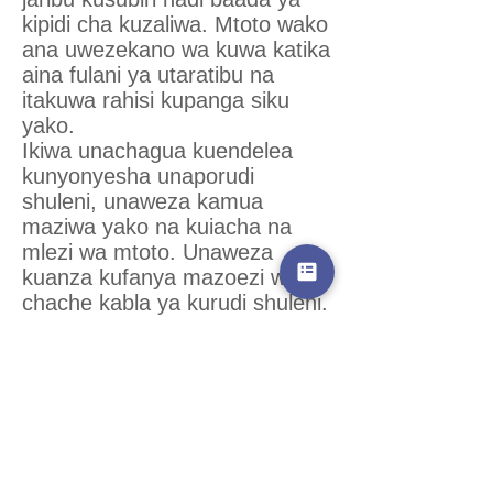
kipidi cha kuzaliwa. Mtoto wako
ana uwezekano wa kuwa katika
aina fulani ya utaratibu na
itakuwa rahisi kupanga siku
yako.
Ikiwa unachagua kuendelea
kunyonyesha unaporudi
shuleni, unaweza kamua
maziwa yako na kuiacha na
mlezi wa mtoto. Unaweza
kuanza kufanya mazoezi wiki
chache kabla ya kurudi shuleni.
Panga muda wa kukaa
nyumbani na mtoto wako
baada ya shule, na pia wakati
wa kusoma na wakati wa
marafiki.
Kupata mtoto na kwenda
shuleni itakuwa rahisi kwa