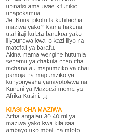
ubinafsi ama uvae kifunikio
unapokamua.
Je! Kuna jokofu la kuhifadhia
maziwa yako? Kama hakuna,
utahitaji kuleta barakoa yako
iliyoundwa kwa io kazi iliyo na
matofali ya barafu.
Akina mama wengine hutumia
sehemu ya chakula chao cha
mchana au mapumziko ya chai
pamoja na mapumziko ya
kunyonyesha yanayotolewa na
Kanuni ya Mazoezi mema ya
Afrika Kusini.
[1]
KIASI CHA MAZIWA
Acha angalau 30-40 ml ya
maziwa yako kwa kila saa
ambayo uko mbali na mtoto.