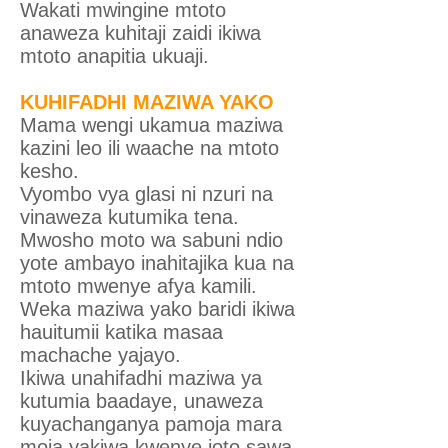
Wakati mwingine mtoto
anaweza kuhitaji zaidi ikiwa
mtoto anapitia ukuaji.
KUHIFADHI MAZIWA YAKO
Mama wengi ukamua maziwa
kazini leo ili waache na mtoto
kesho.
Vyombo vya glasi ni nzuri na
vinaweza kutumika tena.
Mwosho moto wa sabuni ndio
yote ambayo inahitajika kua na
mtoto mwenye afya kamili.
Weka maziwa yako baridi ikiwa
hauitumii katika masaa
machache yajayo.
Ikiwa unahifadhi maziwa ya
kutumia baadaye, unaweza
kuyachanganya pamoja mara
moja yakiwa kwenye joto sawa.