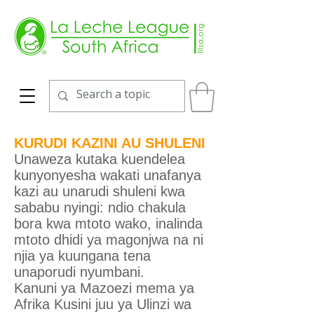
KURUDI KAZINI AU SHULENI
Unaweza kutaka kuendelea
kunyonyesha wakati unafanya
kazi au unarudi shuleni kwa
sababu nyingi: ndio chakula
bora kwa mtoto wako, inalinda
mtoto dhidi ya magonjwa na ni
njia ya kuungana tena
unaporudi nyumbani.
Kanuni ya Mazoezi mema ya
Afrika Kusini juu ya Ulinzi wa