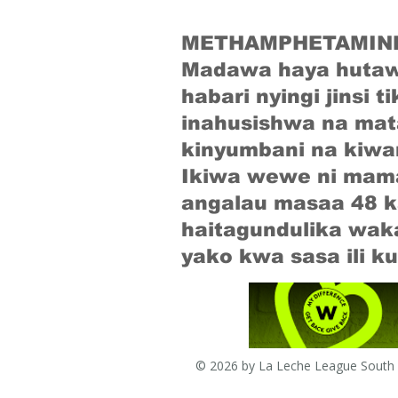
METHAMPHETAMINE 
Madawa haya hutawa
habari nyingi jinsi 
inahusishwa na mata
kinyumbani na kiwa
Ikiwa wewe ni mama
angalau masaa 48 
haitagundulika wak
yako kwa sasa ili k
© 2026 by La Leche League South A