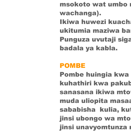
msokoto wat umbo n
wachanga).
Ikiwa huwezi kuacha
ukitumia maziwa ba
Punguza uvutaji sig
badala ya kabla.
POMBE
Pombe huingia kwa 
kuhathiri kwa paku
sanasana ikiwa mto
muda uliopita masa
sababisha kulia, ku
jinsi ubongo wa mto
jinsi unavyomtunza