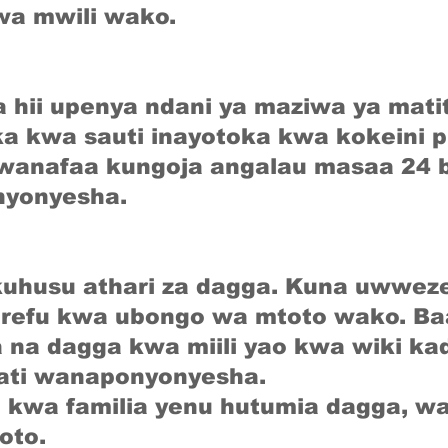
a mwili wako.
a hii upenya ndani ya maziwa ya mat
a kwa sauti inayotoka kwa kokeini pi
wanafaa kungoja angalau masaa 24 
nyonyesha.
 kuhusu athari za dagga. Kuna uwwe
refu kwa ubongo wa mtoto wako. Ba
 na dagga kwa miili yao kwa wiki k
ati wanaponyonyesha.
 kwa familia yenu hutumia dagga, w
oto.