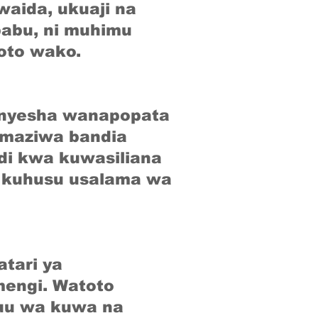
aida, ukuaji na
abu, ni muhimu
oto wako.
nyesha wanapopata
a maziwa bandia
idi kwa kuwasiliana
i kuhusu usalama wa
tari ya
engi. Watoto
juu wa kuwa na