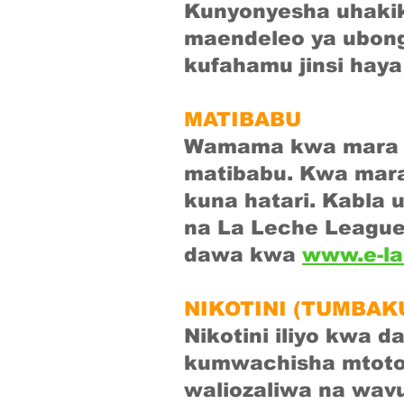
Kunyonyesha uhakik
maendeleo ya ubon
kufahamu jinsi hay
MATIBABU
Wamama kwa mara 
matibabu. Kwa mara 
kuna hatari. Kabla 
na La Leche League 
dawa kwa
www.e-la
NIKOTINI (TUMBAK
Nikotini iliyo kwa 
kumwachisha mtoto
waliozaliwa na wav