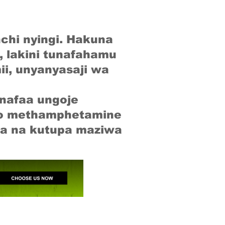
chi nyingi. Hakuna
o, lakini tunafahamu
ii, unyanyasaji wa
nafaa ungoje
po methamphetamine
a na kutupa maziwa