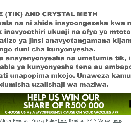
(TIK) AND CRYSTAL METH
la na ni shida inayoongezeka kwa n
tik inavyoathiri ukuaji na afya ya mtot
tizo ya jinsi anavyotangamana kijam
ngo duni cha kunyonyesha.
 anayenyonyesha na umetumia tik, i
kabla ya kunyonyesha tena au amba
ati unapopima mkojo. Unaweza kamu
udumisha uzalishaji wa maziwa.
frica. Read our Privacy Policy
here
. Read our PAIA Manual
here
.