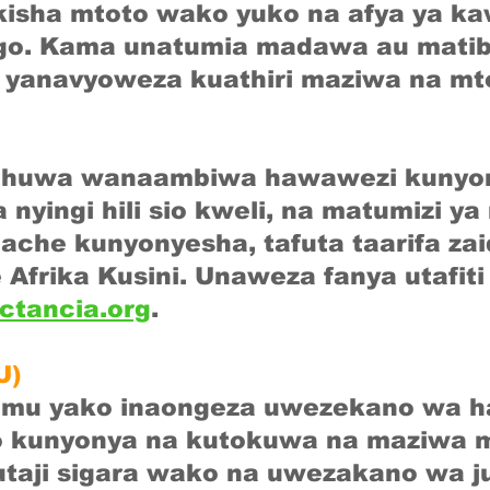
isha mtoto wako yuko na afya ya kaw
go. Kama unatumia madawa au matib
a yanavyoweza kuathiri maziwa na mt
huwa wanaambiwa hawawezi kunyo
nyingi hili sio kweli, na matumizi y
uache kunyonyesha, tafuta taarifa za
Afrika Kusini. Unaweza fanya utafit
ctancia.org
.
U)
damu yako inaongeza uwezekano wa ha
 kunyonya na kutokuwa na maziwa m
utaji sigara wako na uwezakano wa 