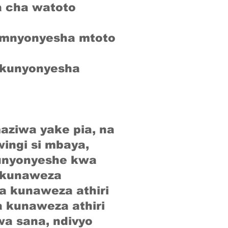
a cha watoto
 kumnyonyesha mtoto
a kunyonyesha
ziwa yake pia, na
ingi si mbaya,
 unyonyeshe kwa
i kunaweza
a kunaweza athiri
a kunaweza athiri
a sana, ndivyo