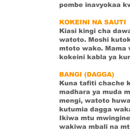
pombe inavyokaa kw
KOKEINI NA SAUTI
Kiasi kingi cha daw
watoto. Moshi kutok
mtoto wako. Mama 
kokeini kabla ya ku
BANGI (DAGGA)
Kuna tafiti chache
madhara ya muda m
mengi, watoto huwa
kutumia dagga wak
Ikiwa mtu mwingine
wakiwa mbali na mt