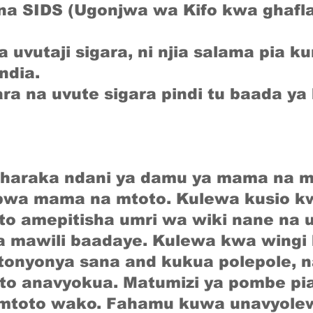
a SIDS (Ugonjwa wa Kifo kwa ghafl
 uvutaji sigara, ni njia salama pia
ndia.
ara na uvute sigara pindi tu baada y
haraka ndani ya damu ya mama na ma
bwa mama na mtoto. Kulewa kusio kw
to amepitisha umri wa wiki nane na
a mawili baadaye. Kulewa kwa wing
tonyonya sana and kukua polepole, n
to anavyokua. Matumizi ya pombe pi
 mtoto wako. Fahamu kuwa unavyolew