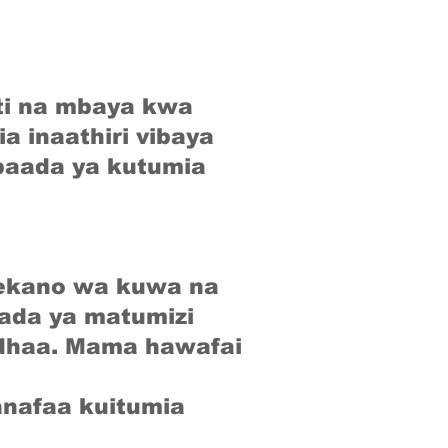
iti na mbaya kwa
a inaathiri vibaya
baada ya kutumia
zekano wa kuwa na
ada ya matumizi
adhaa. Mama hawafai
anafaa kuitumia