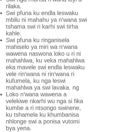
rilaka.
Swi pfuna ku endla leswaku
mbilu ni mahahu ya n’wana swi
tshama swi ri karhi swi tirha
kahle.
Swi pfuna ku ringanisela
mahiselo ya miri wa n’wana
wawena naswona loko u ri ni
mahahlwa, ku veka mahahlwa
eka mavele swi endla leswaku
vele rin’wana ni rin’wana ri
kufumela, ku nga leswi
mahahlwa ya swi lavaka. ng
Loko n’wana wawena a
velekiwe nkarhi wu nga si fika
kumbe a ri ntsongo swinene,
ku tshamela ku khumbanisa
nhlonge swi a ponisa vutomi
bya yena.