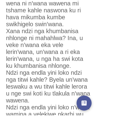
wena ni n’wana wawena mi
tshame kahle naswona ku ri
hava mikumba kumbe
swikhigelo swin’wana.
Xana ndzi nga khumbanisa
nhlonge ni mahahlwa? Ina, u
veke n’wana eka vele
lerin’wana, un’wana a ri eka
lerin’wana, u nga ha swi kota
ku khumbanisa nhlonge.
Ndzi nga endla yini loko ndzi
nga titwi kahle? Byela un’wana
leswaku a wu titwi kahle lerora
u nge swi koti ku tlakula n’wana
wawena.
Ndzi nga endla yini loko n’wana
wamina a velekiwe nkarhi wu
nga si fika? U nga khumbanisa
nhlonge na yena leswaku a
tshamiseka.