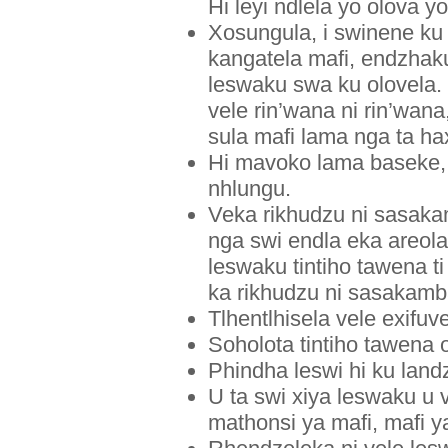
Hi leyi ndlela yo olova y
Xosungula, i swinene ku
kangatela mafi, endzhaku
leswaku swa ku olovela.
vele rin’wana ni rin’wan
sula mafi lama nga ta ha
Hi mavoko lama baseke, 
nhlungu.
Veka rikhudzu ni sasaka
nga swi endla eka areola
leswaku tintiho tawena 
ka rikhudzu ni sasakamban
Tlhentlhisela vele exifuve
Soholota tintiho tawena o
Phindha leswi hi ku land
U ta swi xiya leswaku u 
mathonsi ya mafi, mafi y