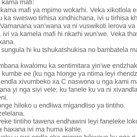
o kama mafi:
 kama mafi ya mpimo wokarhi. Veka xikotlola
 ka sweswo tirhisa xindhichana, ivi u tirhisa 
 Vamanana van’wana va ni vuswikoti lerova va
a, ivi va kamela mafi hi nkarhi wun’we. Veka t
xana.
sungula hi ku tshukatshukisa no bambatela ma
mbana kwalomu ka sentimitara yin’we endzhak
 kumbe ee (ku nga hlonge ya ntima leyi rhend
ti endla xivumbeko xa C naswona u nga kami ma
a yi nga sivi vele; ku fanele ku va ni xivandla
ni.
nge hiloko u endliwa migandliso ya tintiho.
zelelana.
veke tintiho tawena endhawini leyi faneleke lo
a haxana ivi ma huma kahle.