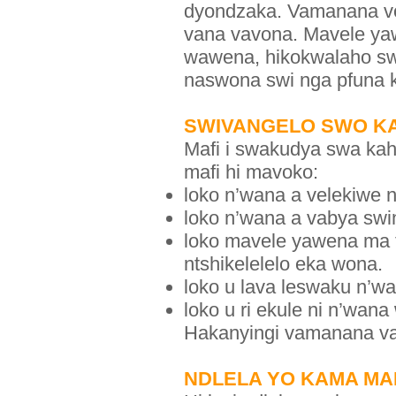
dyondzaka. Vamanana vo
vana vavona. Mavele ya
wawena, hikokwalaho swi
naswona swi nga pfuna 
SWIVANGELO SWO KA
Mafi i swakudya swa ka
mafi hi mavoko:
loko n’wana a velekiwe n
loko n’wana a vabya swin
loko mavele yawena ma t
ntshikelelelo eka wona.
loko u lava leswaku n’wa
loko u ri ekule ni n’wan
Hakanyingi vamanana va 
NDLELA YO KAMA MA