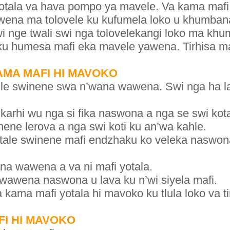
tala va hava pompo ya mavele. Va kama mafi 
wena ma tolovele ku kufumela loko u khumban
 nge twali swi nga tolovelekangi loko ma kh
ku humesa mafi eka mavele yawena. Tirhisa 
MA MAFI HI MAVOKO
hle swinene swa n’wana wawena. Swi nga ha 
karhi wu nga si fika naswona a nga se swi kot
ene lerova a nga swi koti ku an’wa kahle.
ale swinene mafi endzhaku ko veleka naswona
na wawena a va ni mafi yotala.
a wawena naswona u lava ku n’wi siyela mafi.
kama mafi yotala hi mavoko ku tlula loko va t
FI HI MAVOKO