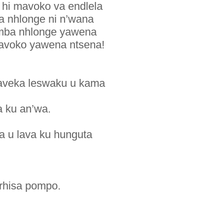
hi mavoko va endlela
a nhlonge ni n’wana
umba nhlonge yawena
mavoko yawena ntsena!
laveka leswaku u kama
a ku an’wa.
 u lava ku hunguta
irhisa pompo.