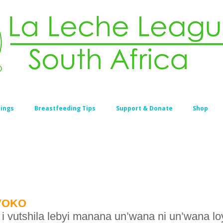
ings
Breastfeeding Tips
Support & Donate
Shop
VOKO
 vutshila lebyi manana un’wana ni un’wana loy