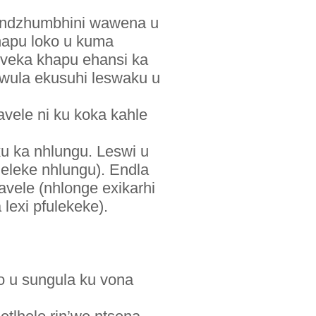
 endzhumbhini wawena u
khapu loko u kuma
 veka khapu ehansi ka
hawula ekusuhi leswaku u
vele ni ku koka kahle
u ka nhlungu. Leswi u
zeleke nhlungu). Endla
vele (nhlonge exikarhi
 lexi pfulekeke).
ko u sungula ku vona