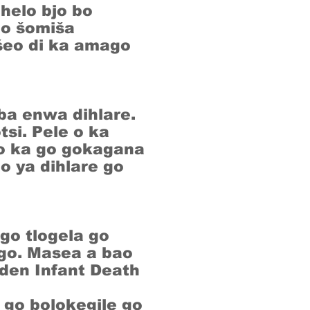
helo bjo bo
 o šomiša
šeo di ka amago
ba enwa dihlare.
tsi. Pele o ka
o ka go gokagana
o ya dihlare go
go tlogela go
ego. Masea a bao
dden Infant Death
 go bolokegile go