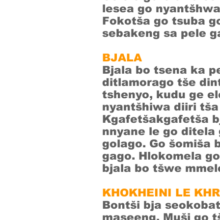
lesea go nyantšhwa
Fokotša go tsuba g
sebakeng sa pele g
BJALA
Bjala bo tsena ka 
ditlamorago tše di
tshenyo, kudu ge el
nyantšhiwa diiri tš
Kgafetšakgafetša bj
nnyane le go ditela
golago. Go šomiša 
gago. Hlokomela gor
bjala bo tšwe mmel
KHOKHEINI LE KH
Bontši bja seokoba
maseeng. Muši go tš