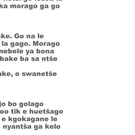
 ka morago ga go
ake. Go na le
 la gago. Morago
 mebele ya bona
bake ba sa ntše
ake, o swanetše
jo bo golago
moo tik e huetšago
e e kgokagane le
o nyantša ga kelo