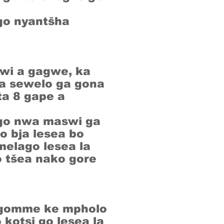
go nyantšha
wi a gagwe, ka
ka sewelo ga gona
ta 8 gape a
, go nwa maswi ga
o bja lesea bo
melago lesea la
o tšea nako gore
e gomme ke mpholo
kotsi go lesea la