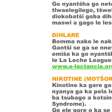
Go nyantšha go nete
tlwaelegilego, tšwe
diokobatši goba di
maswi a gago le les
DIHLARE
Bomma nako le nako
Gantši se ga se nne
emiša ka go nyantš
le La Leche League 
www.e-lactancia.or
NIKOTINE (MOTŠO
Kinotine ka gare ga
nyanya ga ka pela l
ba tsubago a kotsin
Syndrome).
Ge ele gore o ka se