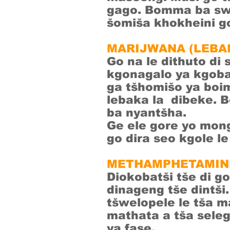
gago. Bomma ba swa
šomiša khokheini g
MARIJWANA (LEBA
Go na le dithuto di
kgonagalo ya kgobal
ga tšhomišo ya boi
lebaka la dibeke. 
ba nyantšha.
Ge ele gore yo mon
go dira seo kgole le
METHAMPHETAMINE
Diokobatši tše di g
dinageng tše dintši
tšwelopele le tša m
mathata a tša seleg
ya fase.