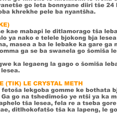
netše go leta bonnyane diiri tše 24
oba khrekhe pele ba nyantšha.
KE)
 se kae mabapi le ditlamorago tša leb
o ya nako e telele bjokong bja lesea
ma, masea a ba le lebake ka gare ga
Bomma ga se ba swanela go šomiša le
gwe ka legaeng la gago o šomiša leb
 lesea.
 (TIK) LE CRYSTAL METH
o fetoša lekgoba gomme ke bothata b
. Ga go na tshedimošo ye ntši ya ka 
aphelo tša lesea, fela re a tseba gor
ae, ditlhokofatšo tša ka lapeng, le g