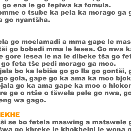
 go ena le go fepiwa ka fomula.
omme o tsube ka pela ka morago ga 
a go nyantšha.
pela go moelamadi a mma gape le mas
ntši go bobedi mma le lesea. Go nwa 
e gore lesea le na le dibeke tša go fe
a go feta tše pedi morago ga moo.
ala bo ka lebiša go go lla go gontši
 go gola, gape go ka ama ka moo bjok
bjala go ka ama gape ka moo o hloko
e ge o ntše o tšwela pele go nwa, g
eng wa gago.
REKHE
tši se bo fetela maswing a matswel
wa go khreke le khokheini le wona o 