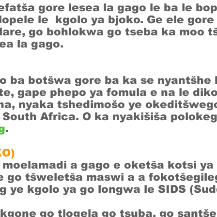
fatša gore lesea la gago le ba le bop
lopele le kgolo ya bjoko. Ge ele gore
hlare, go bohlokwa go tseba ka moo t
ea la gago.
 ba botšwa gore ba ka se nyantšhe 
te, gape phepo ya fomula e na le diko
ha, nyaka tshedimošo ye okeditšweg
South Africa. O ka nyakišiša polokeg
g
.
KO)
 moelamadi a gago e oketša kotsi ya 
e go tšweletša maswi a a fokotšegil
g ye kgolo ya go longwa le SIDS (Su
 kgone go tlogela go tsuba, go santše