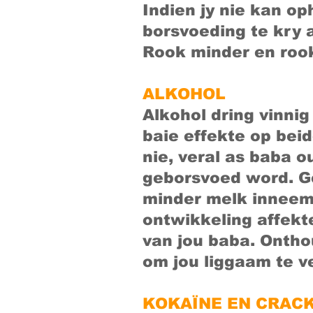
Indien jy nie kan op
borsvoeding te kry 
Rook minder en rook 
ALKOHOL
Alkohol dring vinni
baie effekte op bei
nie, veral as baba o
geborsvoed word. Ge
minder melk inneem 
ontwikkeling affekt
van jou baba. Onthou
om jou liggaam te ve
KOKAÏNE EN CRAC