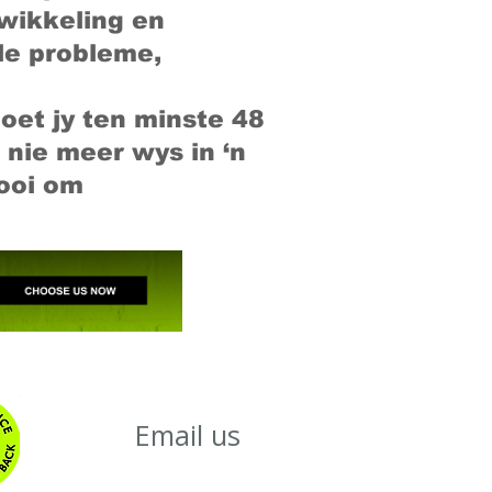
twikkeling en
ale probleme,
oet jy ten minste 48
nie meer wys in ‘n
gooi om
Email us