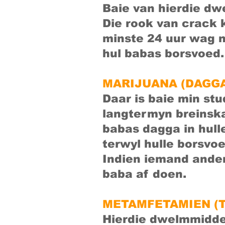
Baie van hierdie dwe
Die rook van crack 
minste 24 uur wag n
hul babas borsvoed.
MARIJUANA (DAGG
Daar is baie min stu
langtermyn breinska
babas dagga in hull
terwyl hulle borsvoe
Indien iemand ander
baba af doen.
METAMFETAMIEN (T
Hierdie dwelmmiddel