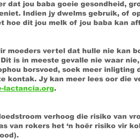
r dat jou baba goeie gesondheid, gr
niet. Indien jy dwelms gebruik, of op 
 hoe dit jou melk of jou baba kan af
ir moeders vertel dat hulle nie kan b
 Dit is in meeste gevalle nie waar ni
y ophou borsvoed, soek meer inligting
e kontak. Jy kan meer lees oor die v
-lactancia.org
.
bloedstroom verhoog die risiko van vr
 van rokers het ‘n hoër risiko vir ko
ood).