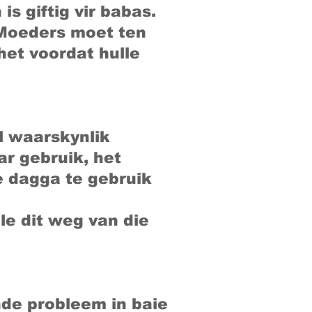
s giftig vir babas.
 Moeders moet ten
het voordat hulle
al waarskynlik
r gebruik, het
e dagga te gebruik
le dit weg van die
de probleem in baie