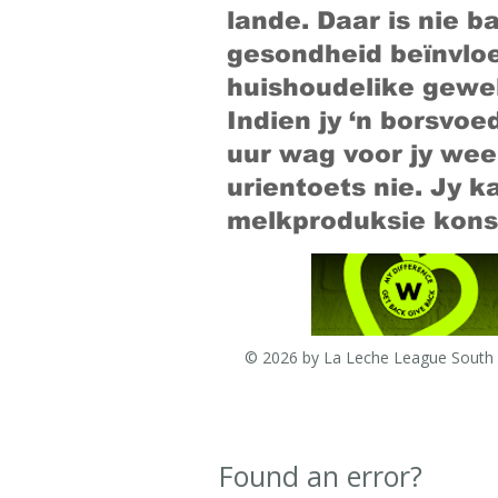
lande. Daar is nie b
gesondheid beïnvloed
huishoudelike gewel
Indien jy ‘n borsvoe
uur wag voor jy wee
urientoets nie. Jy 
melkproduksie konst
© 2026 by La Leche League South A
Found an error?