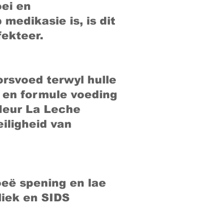
oei en
medikasie is, is dit
fekteer.
orsvoed terwyl hulle
e, en formule voeding
 deur La Leche
eiligheid van
oeë spening en lae
liek en SIDS