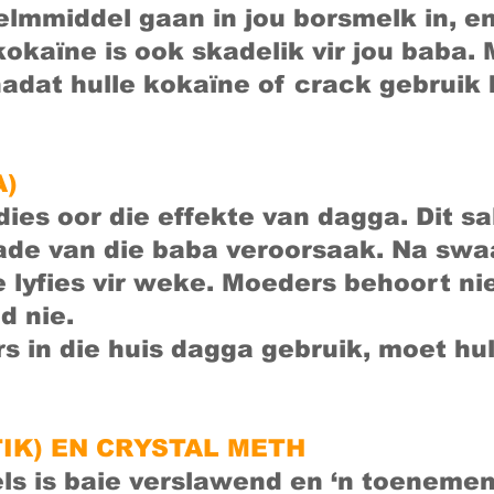
lmmiddel gaan in jou borsmelk in, en i
kokaïne is ook skadelik vir jou baba.
adat hulle kokaïne of crack gebruik 
A)
dies oor die effekte van dagga. Dit s
de van die baba veroorsaak. Na swaa
e lyfies vir weke. Moeders behoort ni
d nie.
s in die huis dagga gebruik, moet hul
IK) EN CRYSTAL METH
s is baie verslawend en ‘n toenemen