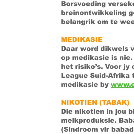
Borsvoeding verseke
breinontwikkeling ge
belangrik om te weet
MEDIKASIE
Daar word dikwels v
op medikasie is nie.
het risiko’s. Voor j
League Suid-Afrika t
medikasie by
www.e
NIKOTIEN (TABAK)
Die nikotien in jou 
melkproduksie. Babas
(Sindroom vir babad