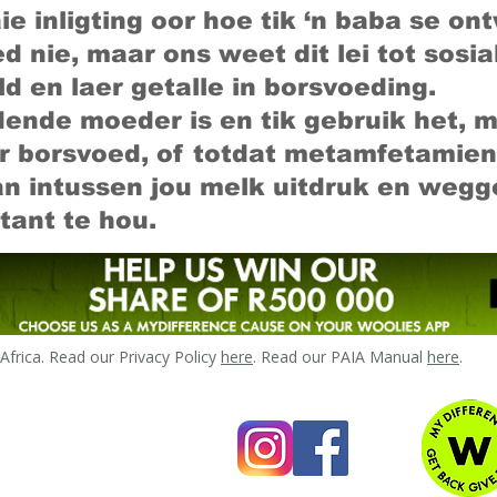
aie inligting oor hoe tik ‘n baba se on
 nie, maar ons weet dit lei tot sosi
d en laer getalle in borsvoeding.
dende moeder is en tik gebruik het, m
r borsvoed, of totdat metamfetamien 
kan intussen jou melk uitdruk en weg
ant te hou.
frica. Read our Privacy Policy
here
. Read our PAIA Manual
here
.