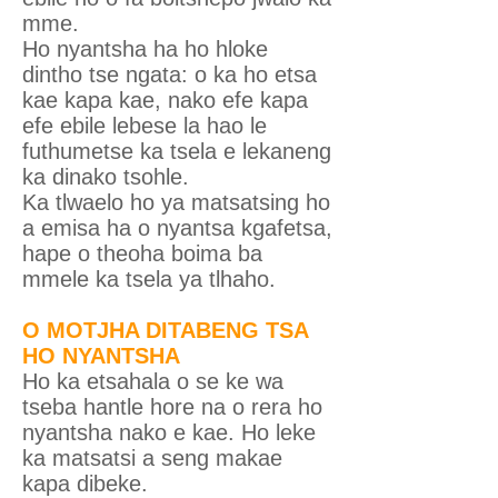
mme.
Ho nyantsha ha ho hloke
dintho tse ngata: o ka ho etsa
kae kapa kae, nako efe kapa
efe ebile lebese la hao le
futhumetse ka tsela e lekaneng
ka dinako tsohle.
Ka tlwaelo ho ya matsatsing ho
a emisa ha o nyantsa kgafetsa,
hape o theoha boima ba
mmele ka tsela ya tlhaho.
O MOTJHA DITABENG TSA
HO NYANTSHA
Ho ka etsahala o se ke wa
tseba hantle hore na o rera ho
nyantsha nako e kae. Ho leke
ka matsatsi a seng makae
kapa dibeke.