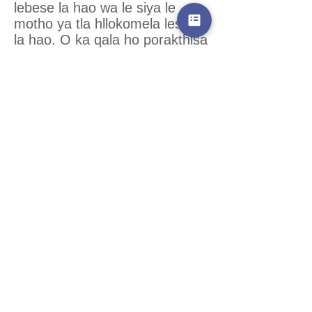
lebese la hao wa le siya le
motho ya tla hllokomela lesea
la hao. O ka qala ho porakthisa
dibeke tse seng kae pele o
kgutlela sekolong.
Rera ho qeta nako o na le
lesea la hao ha o tswa
sekolong, hammoho le ho etsa
nako ya ho ithuta le ya ho ba le
metswalle.
Ho ba le lesea le ho ya
sekolong ho tla tlwaeleha ha
nako e ntse e ya.
Bomme ba bangata ba
dilemong tse tlase ba
lahlehelwa ke metswalle e
meng ha lesea le fihla, empa
ba boela ba fumana metswalle
e meng e metjha. Ikopanye le
ba bang ba nang le bana kapa