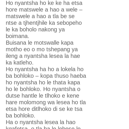
Ho nyantsha ho ke ke ha etsa
hore matswele a hao a wele –
matswele a hao a tla be se
ntse a tjhentjhile ka sebopeho
le ka boholo nakong ya
boimana.
Buisana le motswalle kapa
motho eo o mo tshepang ya
ileng a nyantsha lesea la hae
ka katleho.
Ho nyantsha ha ho a lokela ho
ba bohloko – kopa thuso haeba
ho nyantsha ho le thata kapa
ho le bohloko. Ho nyantsha o
dutse hantle le tlhoko e kene
hare molomong wa lesea ho tla
etsa hore ditlhoko di se ke tsa
ba bohloko.
Ha o nyantsha lesea la hao
kgafetsa, o tla ba le lebese le