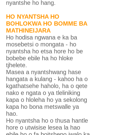
nyantshe ho hang.
HO NYANTSHA HO
BOHLOKWA HO BOMME BA
MATHINEIJARA
Ho hodisa ngwana e ka ba
mosebetsi o mongata - ho
nyantsha ho etsa hore ho be
bobebe ebile ha ho hloke
tjhelete.
Masea a nyantshwang hase
hangata a kulang - kahoo ha o
kgathatsehe haholo, ha o qete
nako e ngata o ya tleliniking
kapa o hloleha ho ya sekolong
kapa ho bona metswalle ya
hao.
Ho nyantsha ho o thusa hantle
hore o utwisise lesea la hao
ebile ho o fa boitshepo jwalo ka