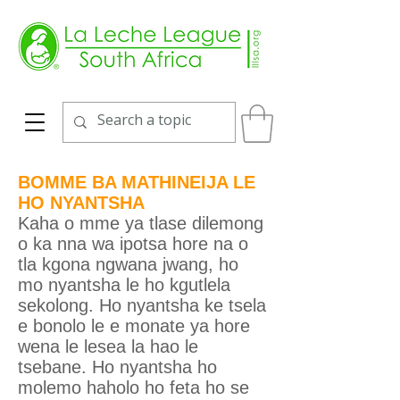
BOMME BA MATHINEIJA LE
HO NYANTSHA
Kaha o mme ya tlase dilemong
o ka nna wa ipotsa hore na o
tla kgona ngwana jwang, ho
mo nyantsha le ho kgutlela
sekolong. Ho nyantsha ke tsela
e bonolo le e monate ya hore
wena le lesea la hao le
tsebane. Ho nyantsha ho
molemo haholo ho feta ho se