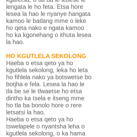
lengata le ho feta. Etsa hore
lesea la hao le nyanye hangata
kamoo le batlang mme o leke
ho qeta nako e ngata kamoo
ho ka kgonehang o ithuta lesea
la hao.
HO KGUTLELA SEKOLONG
Haeba o etsa qeto ya ho
kgutlela sekolong, leka ho leta
ho fihlela nako ya botswetse bo
botjha e fela. Lesea la hao le
tla be se le tlwaetse ho etsa
dintho ka tsela e itseng mme
ho tla ba bonolo hore o rere
letsatsi la hao.
Haeba o etsa qeto ya ho
tswelapele o nyantsha leha o
kgutlela sekolong, o ka hama